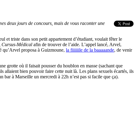
s mes deux jours de concours, mais de vous raconter une
et triste dans son petit appartement d’étudiant, voulait fêter le
g
Cursus-Médical
afin de trouver de l’aide. L’appel lancé, Arvel,
lonté qu’Arvel proposa à Guizmoune,
la fiiiiiile de la baaaaande
, de venir
 une grotte où il faisait pousser du houblon en masse (sachant que
 allaient bien pouvoir faire cette nuit là. Les plans sexuels écartés, ils
n bar à Marseille un mercredi à 22h n’est pas si facile que ça).