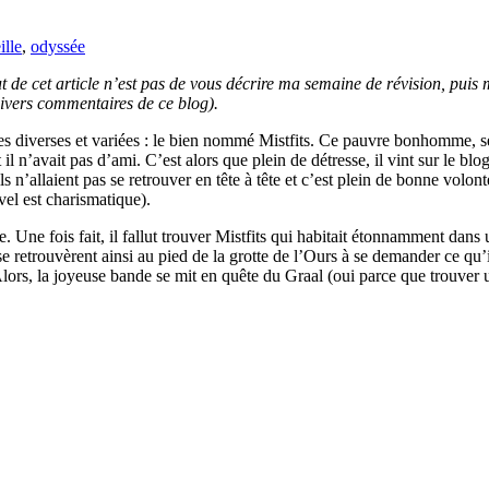
ille
,
odyssée
t de cet article n’est pas de vous décrire ma semaine de révision, pui
 divers commentaires de ce blog).
s diverses et variées : le bien nommé Mistfits. Ce pauvre bonhomme, seul 
l n’avait pas d’ami. C’est alors que plein de détresse, il vint sur le blo
ils n’allaient pas se retrouver en tête à tête et c’est plein de bonne vo
el est charismatique).
 Une fois fait, il fallut trouver Mistfits qui habitait étonnamment dans
 retrouvèrent ainsi au pied de la grotte de l’Ours à se demander ce qu’ils
lors, la joyeuse bande se mit en quête du Graal (oui parce que trouver u