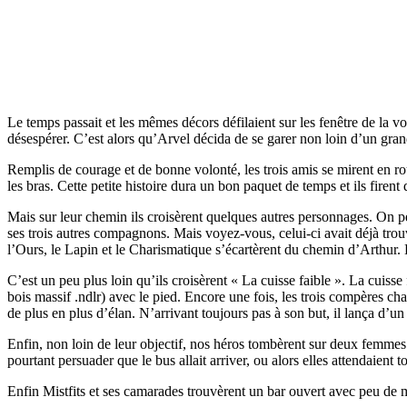
Le temps passait et les mêmes décors défilaient sur les fenêtre de la 
désespérer. C’est alors qu’Arvel décida de se garer non loin d’un gran
Remplis de courage et de bonne volonté, les trois amis se mirent en r
les bras. Cette petite histoire dura un bon paquet de temps et ils firent
Mais sur leur chemin ils croisèrent quelques autres personnages. On pe
ses trois autres compagnons. Mais voyez-vous, celui-ci avait déjà trou
l’Ours, le Lapin et le Charismatique s’écartèrent du chemin d’Arthur. 
C’est un peu plus loin qu’ils croisèrent « La cuisse faible ». La cuis
bois massif .ndlr) avec le pied. Encore une fois, les trois compères cha
de plus en plus d’élan. N’arrivant toujours pas à son but, il lança d’u
Enfin, non loin de leur objectif, nos héros tombèrent sur deux femmes 
pourtant persuader que le bus allait arriver, ou alors elles attendaient
Enfin Mistfits et ses camarades trouvèrent un bar ouvert avec peu de mon