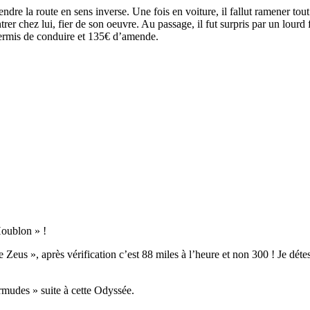
endre la route en sens inverse. Une fois en voiture, il fallut ramener tou
trer chez lui, fier de son oeuvre. Au passage, il fut surpris par un lour
permis de conduire et 135€ d’amende.
Houblon » !
Zeus », après vérification c’est 88 miles à l’heure et non 300 ! Je déte
rmudes » suite à cette Odyssée.