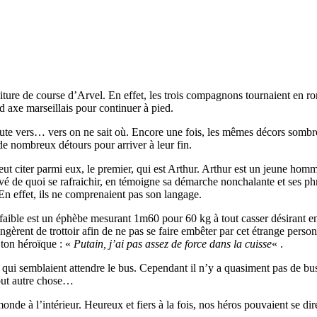
voiture de course d’Arvel. En effet, les trois compagnons tournaient en 
d axe marseillais pour continuer à pied.
oute vers… vers on ne sait où. Encore une fois, les mêmes décors sombre
 de nombreux détours pour arriver à leur fin.
ut citer parmi eux, le premier, qui est Arthur. Arthur est un jeune homm
vé de quoi se rafraichir, en témoigne sa démarche nonchalante et ses ph
En effet, ils ne comprenaient pas son langage.
se faible est un éphèbe mesurant 1m60 pour 60 kg à tout casser désirant 
ngèrent de trottoir afin de ne pas se faire embêter par cet étrange person
n ton héroïque : «
Putain, j’ai pas assez de force dans la cuisse
« .
qui semblaient attendre le bus. Cependant il n’y a quasiment pas de bus 
 tout autre chose…
de à l’intérieur. Heureux et fiers à la fois, nos héros pouvaient se dire