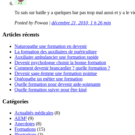
Tu sais sur baille y a quelques bar pas trop mal aussi et y a le 
Posted by
Powaa
|
décembre 21, 2010, 1 h 26 min
Articles récents
Naturopathe une formation en devenir
La formation des auxiliaires de puériculture
Auxiliaire ambulancier une formation rapide
Devenir psychologue choisir la bonne formation
Comment devenir brancardier ? quelle formation ?
Devenir sage-femme une formation pointue
Ostéopathe un métier une formation
Quelle formation pour devenir aide-soignante
Quelle formation suivre pour être kiné
Catégories
Actualités médicales
(8)
AEM²
(9)
Anecdotes
(8)
Formations
(15)
Illustrations
(3)