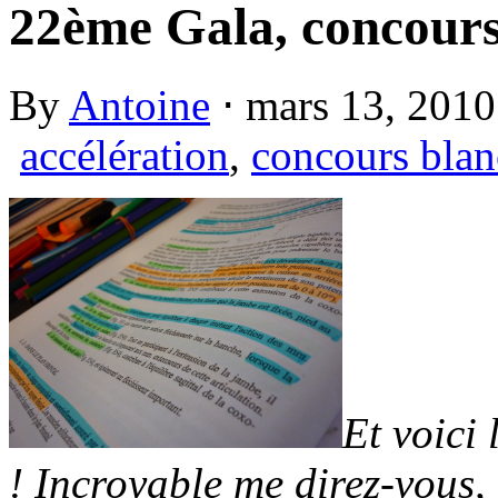
22ème Gala, concours 
By
Antoine
⋅
mars 13, 201
accélération
,
concours blan
Et voici 
! Incroyable me direz-vous, 