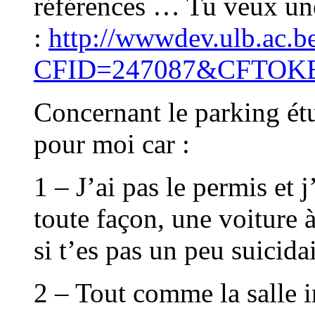
références … Tu veux une
:
http://wwwdev.ulb.ac.be
CFID=247087&CFTOK
Concernant le parking étu
pour moi car :
1 – J’ai pas le permis et
toute façon, une voiture
si t’es pas un peu suicidai
2 – Tout comme la salle i