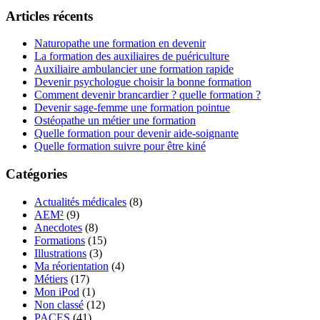
Articles récents
Naturopathe une formation en devenir
La formation des auxiliaires de puériculture
Auxiliaire ambulancier une formation rapide
Devenir psychologue choisir la bonne formation
Comment devenir brancardier ? quelle formation ?
Devenir sage-femme une formation pointue
Ostéopathe un métier une formation
Quelle formation pour devenir aide-soignante
Quelle formation suivre pour être kiné
Catégories
Actualités médicales
(8)
AEM²
(9)
Anecdotes
(8)
Formations
(15)
Illustrations
(3)
Ma réorientation
(4)
Métiers
(17)
Mon iPod
(1)
Non classé
(12)
PACES
(41)