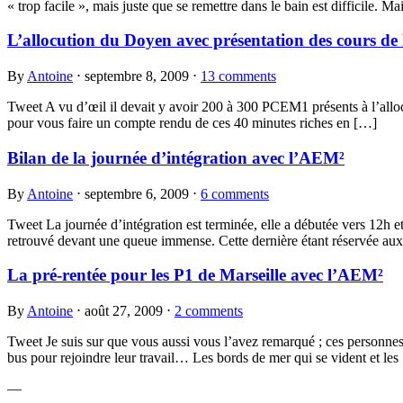
« trop facile », mais juste que se remettre dans le bain est difficile. Ma
L’allocution du Doyen avec présentation des cours de
By
Antoine
⋅
septembre 8, 2009
⋅
13 comments
Tweet A vu d’œil il devait y avoir 200 à 300 PCEM1 présents à l’allocu
pour vous faire un compte rendu de ces 40 minutes riches en […]
Bilan de la journée d’intégration avec l’AEM²
By
Antoine
⋅
septembre 6, 2009
⋅
6 comments
Tweet La journée d’intégration est terminée, elle a débutée vers 12h et 
retrouvé devant une queue immense. Cette dernière étant réservée aux
La pré-rentée pour les P1 de Marseille avec l’AEM²
By
Antoine
⋅
août 27, 2009
⋅
2 comments
Tweet Je suis sur que vous aussi vous l’avez remarqué ; ces personnes 
bus pour rejoindre leur travail… Les bords de mer qui se vident et les
—