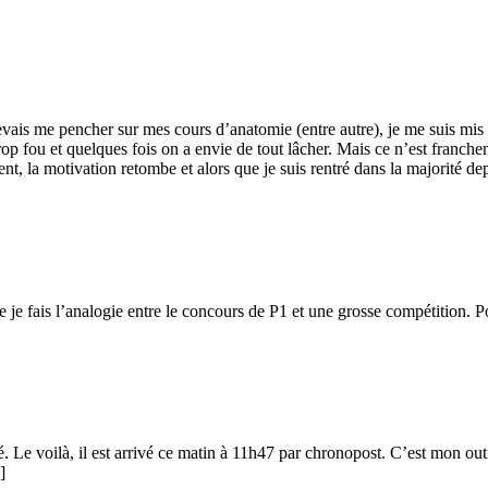
 devais me pencher sur mes cours d’anatomie (entre autre), je me suis mi
trop fou et quelques fois on a envie de tout lâcher. Mais ce n’est franc
t, la motivation retombe et alors que je suis rentré dans la majorité de
 je fais l’analogie entre le concours de P1 et une grosse compétition. 
. Le voilà, il est arrivé ce matin à 11h47 par chronopost. C’est mon outi
]