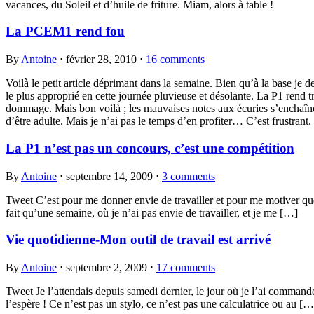
vacances, du Soleil et d’huile de friture. Miam, alors à table !
La PCEM1 rend fou
By
Antoine
⋅
février 28, 2010
⋅
16 comments
Voilà le petit article déprimant dans la semaine. Bien qu’à la base je
le plus approprié en cette journée pluvieuse et désolante. La P1 rend 
dommage. Mais bon voilà ; les mauvaises notes aux écuries s’enchaînen
d’être adulte. Mais je n’ai pas le temps d’en profiter… C’est frustrant.
La P1 n’est pas un concours, c’est une compétition
By
Antoine
⋅
septembre 14, 2009
⋅
3 comments
Tweet C’est pour me donner envie de travailler et pour me motiver que
fait qu’une semaine, où je n’ai pas envie de travailler, et je me […]
Vie quotidienne-Mon outil de travail est arrivé
By
Antoine
⋅
septembre 2, 2009
⋅
17 comments
Tweet Je l’attendais depuis samedi dernier, le jour où je l’ai commandé
l’espère ! Ce n’est pas un stylo, ce n’est pas une calculatrice ou au […