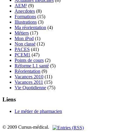
Actualités médicales
(8)
AEM²
(9)
Anecdotes
(8)
Formations
(15)
Illustrations
(3)
Ma réorientation
(4)
Métiers
(17)
Mon iPod
(1)
Non classé
(12)
PACES
(41)
PCEM1
(47)
Points de cours
(2)
Réforme L1 santé
(5)
Réorientation
(9)
Vacances 2010
(11)
Vacances 2011
(15)
Vie Quotidienne
(75)
Liens
Le métier de pharmacien
© 2009 Cursus-médical.