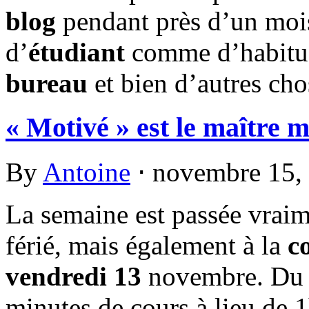
blog
pendant près d’un mois
d’
étudiant
comme d’habitud
bureau
et bien d’autres cho
« Motivé » est le maître 
By
Antoine
⋅
novembre 15,
La semaine est passée vraime
férié, mais également à la
c
vendredi 13
novembre. Du 
minutes de cours à lieu de 