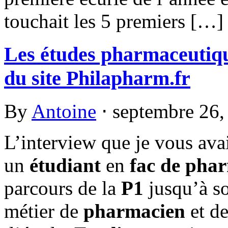
touchait les 5 premiers […]
Les études pharmaceutiq
du site Philapharm.fr
By
Antoine
⋅
septembre 26
L’interview que je vous avai
un
étudiant
en
fac de pha
parcours de la
P1
jusqu’à so
métier de
pharmacien
et de